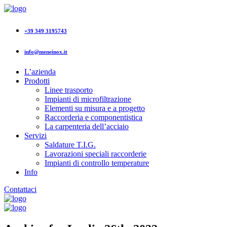
+39 349 3195743
info@meneinox.it
L’azienda
Prodotti
Linee trasporto
Impianti di microfiltrazione
Elementi su misura e a progetto
Raccorderia e componentistica
La carpenteria dell’acciaio
Servizi
Saldature T.I.G.
Lavorazioni speciali raccorderie
Impianti di controllo temperature
Info
Contattaci